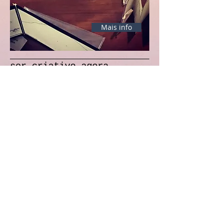
Mais info
ser.criativo.agora
Mais info